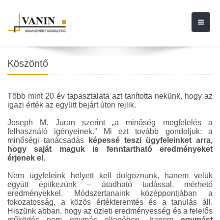
Köszöntő
Több mint 20 év tapasztalata azt tanította nekünk, hogy az
igazi érték az együtt bejárt úton rejlik.
Joseph M. Juran szerint „a minőség megfelelés a
felhasználó igényeinek.” Mi ezt tovább gondoljuk: a
minőségi tanácsadás
képessé teszi ügyfeleinket arra,
hogy saját maguk is fenntartható eredményeket
érjenek el
.
Nem ügyfeleink helyett kell dolgoznunk, hanem velük
együtt építkezünk – átadható tudással, mérhető
eredményekkel. Módszertanaink középpontjában a
fokozatosság, a közös értékteremtés és a tanulás áll.
Hiszünk abban, hogy az üzleti eredményesség és a felelős
működés nem egymás ellenében, hanem
egymást