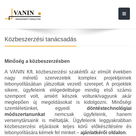
Közbeszerzési tanácsadás
Minőség a közbeszerzésben
A VANIN Kft. közbeszerzési szakértői az elmúlt években
nagy méretű szervezetek komplex projektjeinek
lebonyolításában játszottak vezető szerepet. A projektek
sikere, ügyfeleink elégedettsége mindig első számú
szempont volt, amiért készek voltunk/vagyunk akár
meglepően új megoldásokat is kidolgozni. Minőségi
szemléletünket, egyedi
döntéstechnológiai
módszertanunkat
nemcsak ügyfeleink, hanem
versenytársaink is méltatják. Ügyfeleink leggyakrabban
közbeszerzési eljárások teljes körű előkészítésére és
lebonyolítására kérnek fel minket –
ajánlatkérői oldalon
.